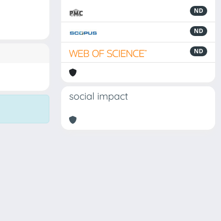
ND
ND
ND
social impact