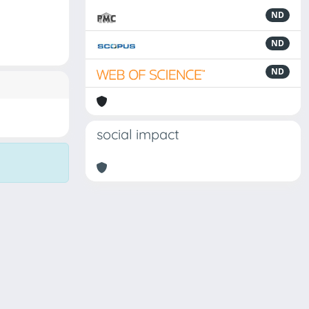
ND
ND
ND
social impact