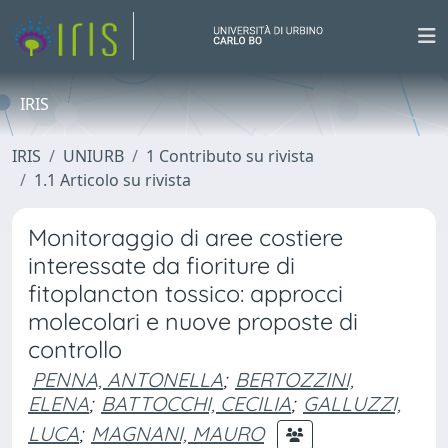
IRIS
IRIS
UNIURB
1 Contributo su rivista
1.1 Articolo su rivista
Monitoraggio di aree costiere
interessate da fioriture di
fitoplancton tossico: approcci
molecolari e nuove proposte di
controllo
PENNA, ANTONELLA
;
BERTOZZINI,
ELENA
;
BATTOCCHI, CECILIA
;
GALLUZZI,
LUCA
;
MAGNANI, MAURO