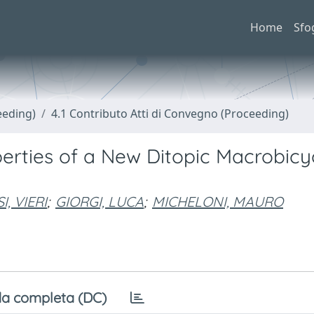
Home
Sfo
eeding)
4.1 Contributo Atti di Convegno (Proceeding)
erties of a New Ditopic Macrobicyc
I, VIERI
;
GIORGI, LUCA
;
MICHELONI, MAURO
a completa (DC)