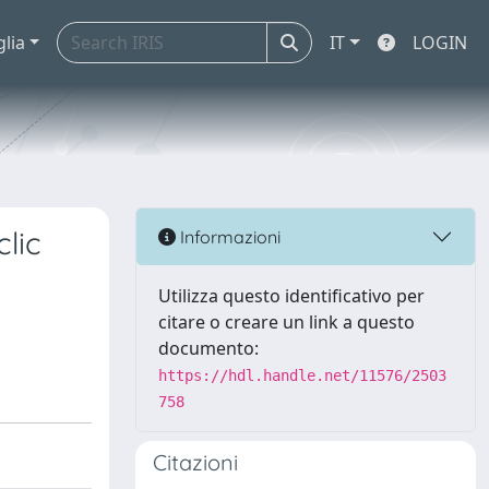
glia
IT
LOGIN
lic
Informazioni
Utilizza questo identificativo per
citare o creare un link a questo
documento:
https://hdl.handle.net/11576/2503
758
Citazioni