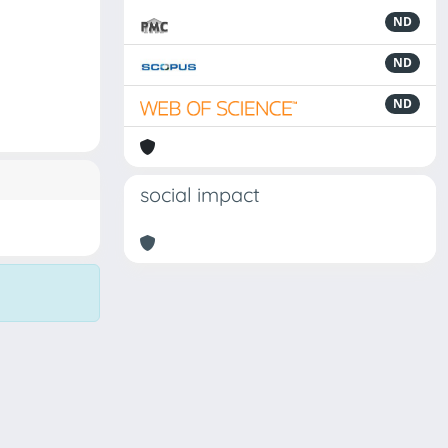
ND
ND
ND
social impact