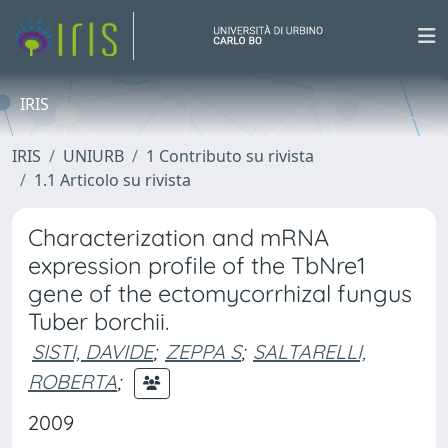
IRIS
IRIS
UNIURB
1 Contributo su rivista
1.1 Articolo su rivista
Characterization and mRNA
expression profile of the TbNre1
gene of the ectomycorrhizal fungus
Tuber borchii.
SISTI, DAVIDE
;
ZEPPA S
;
SALTARELLI,
ROBERTA
;
2009