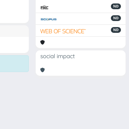
ND
ND
ND
social impact