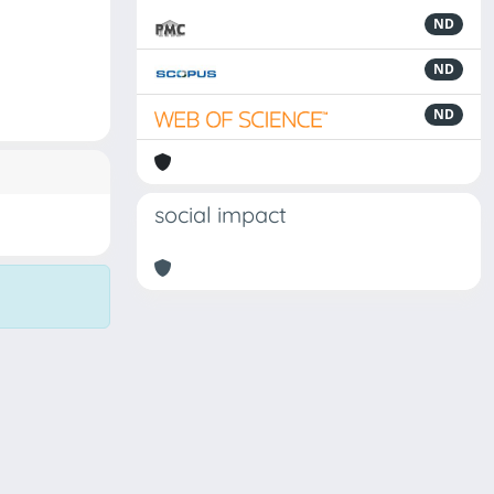
ND
ND
ND
social impact