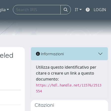
glia
IT
LOGIN
beled
Informazioni
Utilizza questo identificativo per
citare o creare un link a questo
documento:
https://hdl.handle.net/11576/2513
554
Citazioni