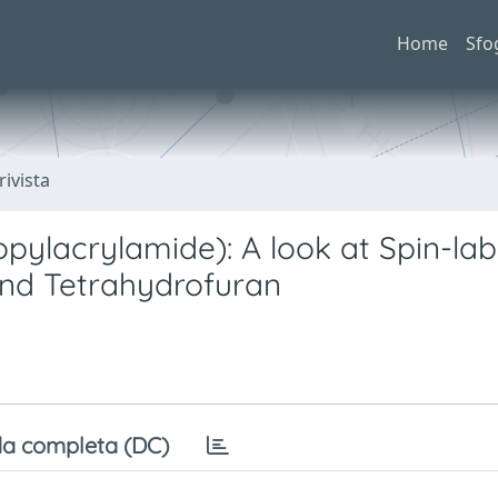
Home
Sfo
rivista
pylacrylamide): A look at Spin-la
and Tetrahydrofuran
a completa (DC)