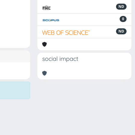
ND
0
ND
social impact