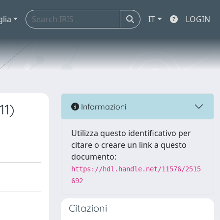
glia
IT
LOGIN
11)
Informazioni
Utilizza questo identificativo per
citare o creare un link a questo
documento:
https://hdl.handle.net/11576/2515
692
Citazioni