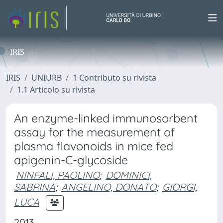
IRIS
IRIS
UNIURB
1 Contributo su rivista
1.1 Articolo su rivista
An enzyme-linked immunosorbent
assay for the measurement of
plasma flavonoids in mice fed
apigenin-C-glycoside
NINFALI, PAOLINO
;
DOMINICI,
SABRINA
;
ANGELINO, DONATO
;
GIORGI,
LUCA
2013