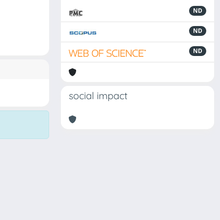
ND
ND
ND
social impact