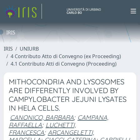
IRIS
IRIS
UNIURB
4 Contributo Atto di Convegno (ex Proceeding)
4.1 Contributo Atti di Convegno (Proceeding)
MITHOCONDRIA AND LYSOSOMES
ARE DIFFERENTLY INVOLVED BY
CAMPYLOBACTER JEJUNI LYSATES
IN HELA CELLS.
CANONICO, BARBARA
;
CAMPANA,
RAFFAELLA
;
LUCHETTI,
FRANCESCA
;
ARCANGELETTI,
MARCELLA
;
CIACCI, CATERINA
;
GABRIELLI,