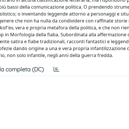
ientrano in alcuna classificazione letteraria, ma rispondono 
ni più bassi della comunicazione politica. O prendendo stru
olistico; o inventando leggende attorno a personaggi e situa
 genere che non ha nulla da condividere con raffinate stori
rokof'ev, vera e propria metafora della politica, e che non ri
p in Morfologia della fiaba. Subordinata alla affermazione 
nte satira e fiabe tradizionali, racconti fantastici e leggen
profezie dando origine a una e vera propria infantilizzazione 
o, non solo infantile, negli anni della guerra fredda.
a completa (DC)