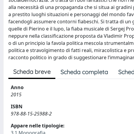
socialdemocrazia. Si tratta di ruoli fantastici che non r
alla necessità di una propaganda che si situa ai gradi
a prestito luoghi situazioni e personaggi del mondo fav
facendogli assumere contorni fiabeschi. Si tratta di un
quelle di Pierino e il lupo, la fiaba musicale di Sergej P
neppure nella classificazione proposta da Vladimir Prop
o di un principio la favola politica mescola strumentalme
politica e stravolgimento di fatti reali, miracolistica e 
racconto politico in grado di suggestionare l’immaginari
Scheda breve
Scheda completa
Sched
Anno
2015
ISBN
978-88-15-25988-2
Appare nelle tipologie:
3.1 Monografia