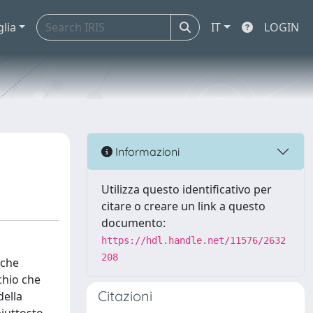
glia
IT
LOGIN
Informazioni
Utilizza questo identificativo per
citare o creare un link a questo
documento:
https://hdl.handle.net/11576/2632
208
 che
cchio che
Citazioni
della