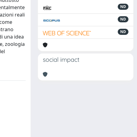
piuttosto
mentalmente
ND
zioni reali
ND
e come
entrano
ND
di una idea
de, zoologia
del
social impact