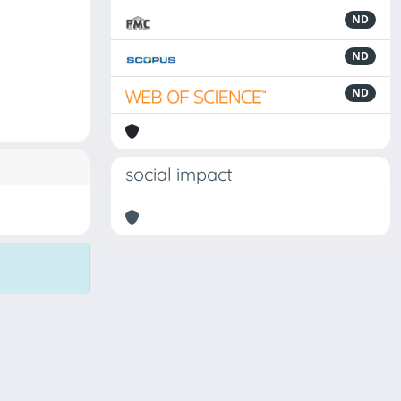
ND
ND
ND
social impact