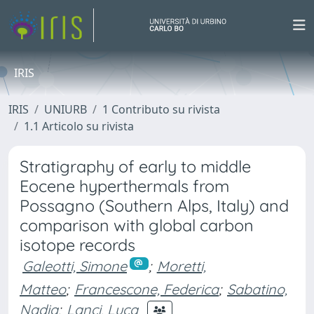
IRIS
IRIS
UNIURB
1 Contributo su rivista
1.1 Articolo su rivista
Stratigraphy of early to middle
Eocene hyperthermals from
Possagno (Southern Alps, Italy) and
comparison with global carbon
isotope records
Galeotti, Simone
;
Moretti,
Matteo
;
Francescone, Federica
;
Sabatino,
Nadia
;
Lanci, Luca