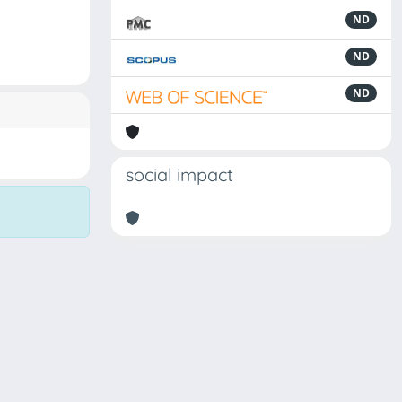
ND
ND
ND
social impact