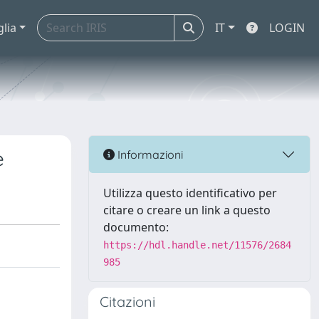
glia
IT
LOGIN
e
Informazioni
Utilizza questo identificativo per
citare o creare un link a questo
documento:
https://hdl.handle.net/11576/2684
985
Citazioni