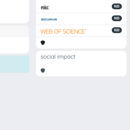
ND
ND
ND
social impact