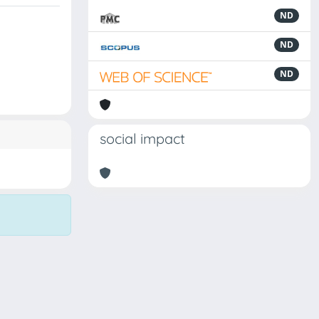
ND
ND
ND
social impact