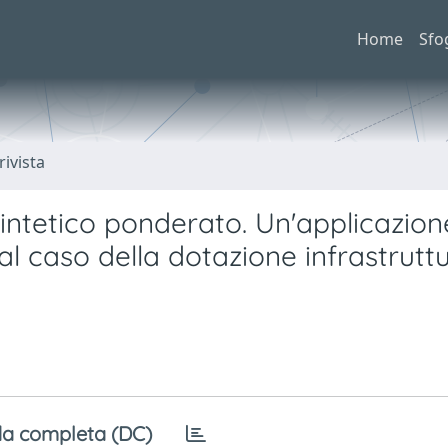
Home
Sfo
rivista
sintetico ponderato. Un'applicazion
l caso della dotazione infrastruttu
a completa (DC)