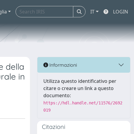
glia
IT
LOGIN
e della
Informazioni
rale in
Utilizza questo identificativo per
citare o creare un link a questo
documento:
https://hdl.handle.net/11576/2692
019
Citazioni