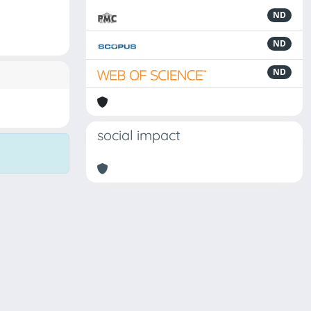
ND
ND
ND
social impact