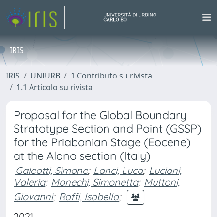
IRIS
IRIS
UNIURB
1 Contributo su rivista
1.1 Articolo su rivista
Proposal for the Global Boundary
Stratotype Section and Point (GSSP)
for the Priabonian Stage (Eocene)
at the Alano section (Italy)
Galeotti, Simone
;
Lanci, Luca
;
Luciani,
Valeria
;
Monechi, Simonetta
;
Muttoni,
Giovanni
;
Raffi, Isabella
;
2021