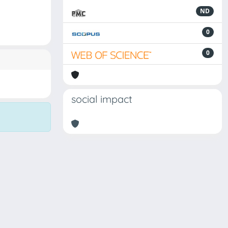
ND
0
0
social impact