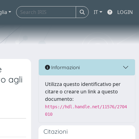
glia
IT
LOGIN
e
Informazioni
o agli
Utilizza questo identificativo per
citare o creare un link a questo
documento:
https://hdl.handle.net/11576/2704
010
Citazioni