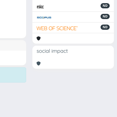
ND
ND
ND
social impact