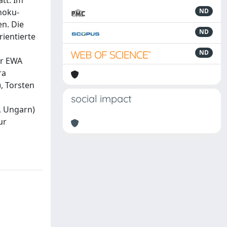
tt. Im
hoku-
ND
en. Die
ND
ientierte
ND
er EWA
ra
, Torsten
social impact
, Ungarn)
ur