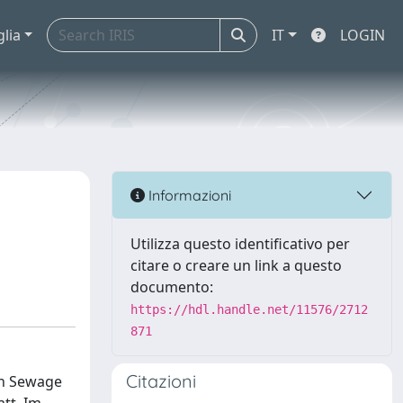
glia
IT
LOGIN
Informazioni
Utilizza questo identificativo per
citare o creare un link a questo
documento:
https://hdl.handle.net/11576/2712
871
Citazioni
an Sewage