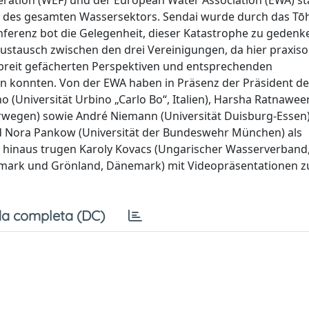
eration (WEF) und der European Water Association (EWA) sta
enz des gesamten Wassersektors. Sendai wurde durch das Tō
nferenz bot die Gelegenheit, dieser Katastrophe zu gedenk
stausch zwischen den drei Vereinigungen, da hier praxisor
breit gefächerten Perspektiven und entsprechenden
en konnten. Von der EWA haben in Präsenz der Präsident d
(Universität Urbino „Carlo Bo“, Italien), Harsha Ratnawee
rwegen) sowie André Niemann (Universität Duisburg-Essen)
 Nora Pankow (Universität der Bundeswehr München) als
hinaus trugen Karoly Kovacs (Ungarischer Wasserverband
emark und Grönland, Dänemark) mit Videopräsentationen z
a completa (DC)