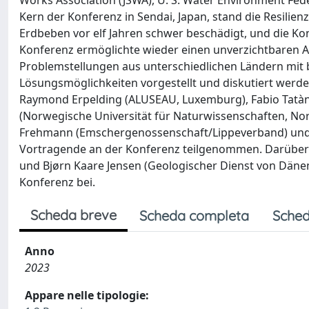
Works Association (JSWA), U. S. Water Environment Fed
Kern der Konferenz in Sendai, Japan, stand die Resili
Erdbeben vor elf Jahren schwer beschädigt, und die Ko
Konferenz ermöglichte wieder einen unverzichtbaren Au
Problemstellungen aus unterschiedlichen Ländern mit 
Lösungsmöglichkeiten vorgestellt und diskutiert werd
Raymond Erpelding (ALUSEAU, Luxemburg), Fabio Tatàno 
(Norwegische Universität für Naturwissenschaften, No
Frehmann (Emschergenossenschaft/Lippeverband) und
Vortragende an der Konferenz teilgenommen. Darüber 
und Bjørn Kaare Jensen (Geologischer Dienst von Dän
Konferenz bei.
Scheda breve
Scheda completa
Sched
Anno
2023
Appare nelle tipologie: