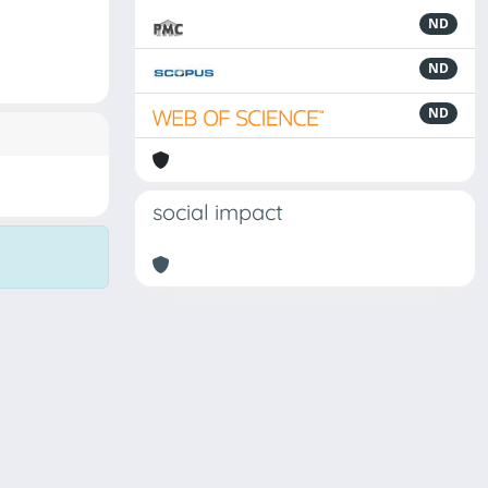
ND
ND
ND
social impact