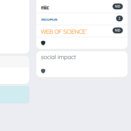
ND
2
ND
social impact