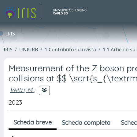
IRIS
IRIS
UNIURB
1 Contributo su rivista
1.1 Articolo su 
Measurement of the Z boson pro
collisions at $$ \sqrt{s_{\textr
Veltri, M.
;
2023
Scheda breve
Scheda completa
Sched