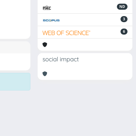
ND
3
6
social impact