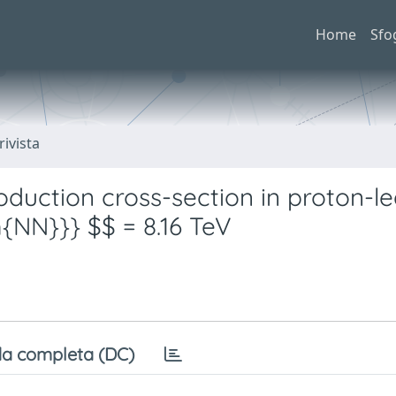
Home
Sfo
rivista
duction cross-section in proton-l
m{NN}}} $$ = 8.16 TeV
a completa (DC)