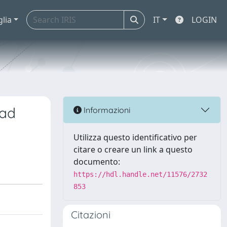
glia
IT
LOGIN
ead
Informazioni
Utilizza questo identificativo per
citare o creare un link a questo
documento:
https://hdl.handle.net/11576/2732
853
Citazioni