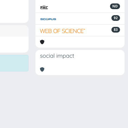
ND
92
83
social impact