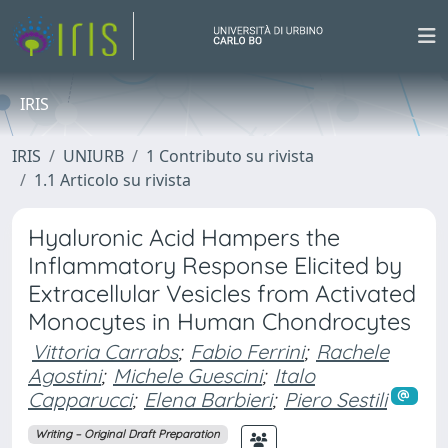
IRIS
IRIS
UNIURB
1 Contributo su rivista
1.1 Articolo su rivista
Hyaluronic Acid Hampers the
Inflammatory Response Elicited by
Extracellular Vesicles from Activated
Monocytes in Human Chondrocytes
Vittoria Carrabs
;
Fabio Ferrini
;
Rachele
Agostini
;
Michele Guescini
;
Italo
Capparucci
;
Elena Barbieri
;
Piero Sestili
Writing – Original Draft Preparation