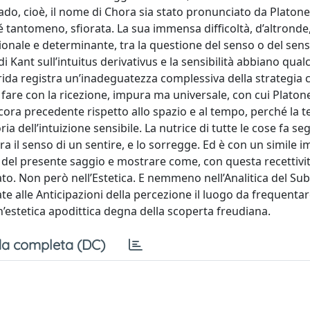
o, cioè, il nome di Chora sia stato pronunciato da Platone,
 tantomeno, sfiorata. La sua immensa difficoltà, d’altronde
onale e determinante, tra la questione del senso o del sensi
 di Kant sull’intuitus derivativus e la sensibilità abbiano qual
ida registra un’inadeguatezza complessiva della strategia cr
e fare con la ricezione, impura ma universale, con cui Platon
cora precedente rispetto allo spazio e al tempo, perché la te
a dell’intuizione sensibile. La nutrice di tutte le cose fa s
 il senso di un sentire, e lo sorregge. Ed è con un simile 
 del presente saggio e mostrare come, con questa recettivit
to. Non però nell’Estetica. E nemmeno nell’Analitica del Su
ate alle Anticipazioni della percezione il luogo da frequentar
un’estetica apodittica degna della scoperta freudiana.
a completa (DC)