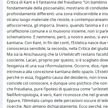
Critica di Kant e il fantasma del freudiano “Un bambino
fondamentale della psicoanalisi, mostrano di condivide
profondamente differenti: una zona indiscernibile e ins
strano luogo materiale che resiste, e contemporaneamen
all’occorrenza, gli imporra. Invero, quando l’anima e il c
un’affezione comune e si muovono insieme, non si parle
schematismo. E nemmeno, però, a nostro avviso, si avreb
kantiana. Con Kant, in fin dei conti, l’Estetica nasce due 
conoscenza sensibile; la seconda, nella Critica del giudiz
Ma sia la Anschauung che la Urteilskraft restano facolt
cosciente. Lacan, proprio per questo, si è scagliato dive
l’esigenza di una sua riformulazione. Occorre, dice, ripe
intrinseca alla concezione kantiana dello spazio. L’Esteti
perché in essa, l’oggetto-causa del desiderio, non trov
coincide col conoscere, e dunque uno psichico che non si
che freudiana, pure l’ipotesi di qualcosa come “un’estetic
Nell’Antropologia, è vero, Kant riconosce che nel grande
Eppure, l’illimitato campo delle percezioni oscure di le
ricerche. Non almeno dichiaratamente. Ecco perché, ne