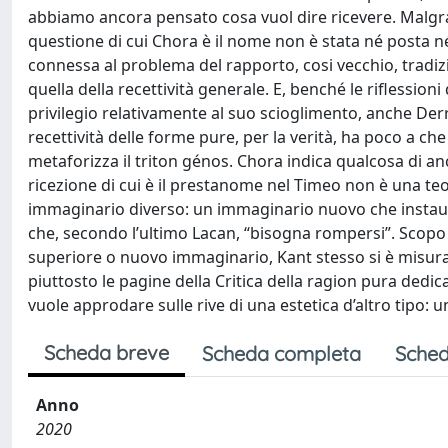
abbiamo ancora pensato cosa vuol dire ricevere. Malgrad
questione di cui Chora è il nome non è stata né posta né
connessa al problema del rapporto, cosi vecchio, tradizi
quella della recettività generale. E, benché le riflessioni
privilegio relativamente al suo scioglimento, anche Derr
recettività delle forme pure, per la verità, ha poco a ch
metaforizza il triton génos. Chora indica qualcosa di an
ricezione di cui è il prestanome nel Timeo non è una teori
immaginario diverso: un immaginario nuovo che instaura
che, secondo l’ultimo Lacan, “bisogna rompersi”. Scopo
superiore o nuovo immaginario, Kant stesso si è misura
piuttosto le pagine della Critica della ragion pura dedic
vuole approdare sulle rive di una estetica d’altro tipo: 
Scheda breve
Scheda completa
Sched
Anno
2020