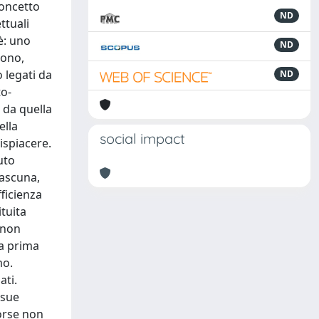
concetto
ND
ttuali
è: uno
ND
uono,
o legati da
ND
to-
 da quella
ella
social impact
ispiacere.
uto
iascuna,
fficienza
ituita
 non
na prima
mo.
ati.
 sue
orse non