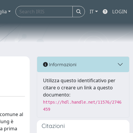
glia
IT
LOGIN
Informazioni
Utilizza questo identificativo per
citare o creare un link a questo
documento:
https://hdl.handle.net/11576/2746
459
a comune al
llung è
Citazioni
la prima