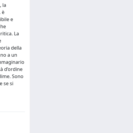
 la
, è
bile e
che
itica. La
e
oria della
egno a un
immaginario
à d’ordine
blime. Sono
e se si