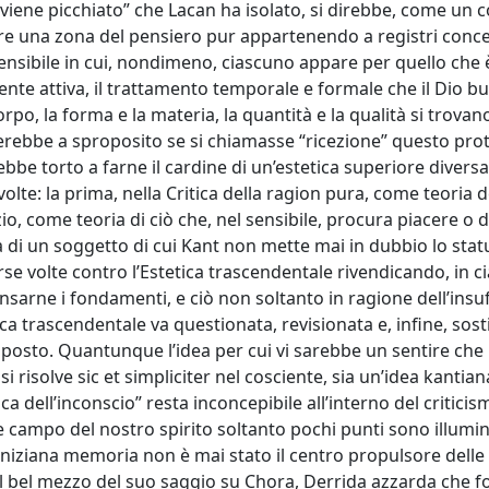
 viene picchiato” che Lacan ha isolato, si direbbe, come un 
re una zona del pensiero pur appartenendo a registri conce
ensibile in cui, nondimeno, ciascuno appare per quello che 
te attiva, il trattamento temporale e formale che il Dio b
orpo, la forma e la materia, la quantità e la qualità si trovan
rebbe a sproposito se si chiamasse “ricezione” questo pro
be torto a farne il cardine di un’estetica superiore diversa
volte: la prima, nella Critica della ragion pura, come teoria d
io, come teoria di ciò che, nel sensibile, procura piacere o d
à di un soggetto di cui Kant non mette mai in dubbio lo stat
rse volte contro l’Estetica trascendentale rivendicando, in c
nsarne i fondamenti, e ciò non soltanto in ragione dell’insu
ca trascendentale va questionata, revisionata e, infine, sost
a posto. Quantunque l’idea per cui vi sarebbe un sentire che
 risolve sic et simpliciter nel cosciente, sia un’idea kantia
a dell’inconscio” resta inconcepibile all’interno del criticis
 campo del nostro spirito soltanto pochi punti sono illumin
ibniziana memoria non è mai stato il centro propulsore delle
l bel mezzo del suo saggio su Chora, Derrida azzarda che f