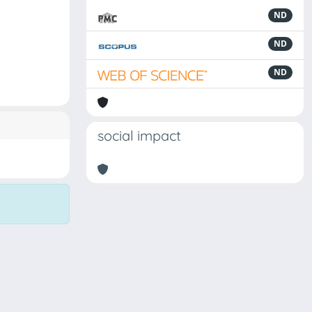
ND
ND
ND
social impact