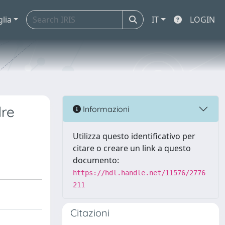
glia
IT
LOGIN
dre
Informazioni
Utilizza questo identificativo per
citare o creare un link a questo
documento:
https://hdl.handle.net/11576/2776
211
Citazioni