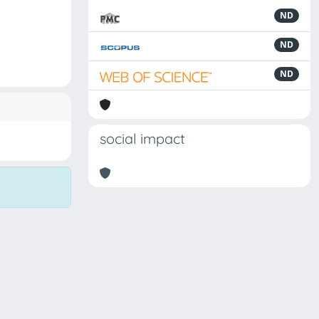
ND
ND
ND
social impact