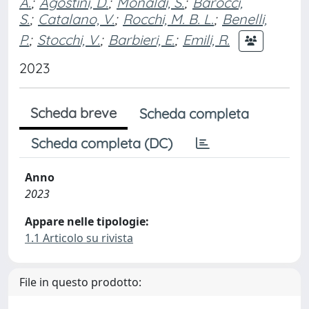
A.
;
Agostini, D.
;
Monaldi, S.
;
Barocci,
S.
;
Catalano, V.
;
Rocchi, M. B. L.
;
Benelli,
P.
;
Stocchi, V.
;
Barbieri, E.
;
Emili, R.
2023
Scheda breve
Scheda completa
Scheda completa (DC)
Anno
2023
Appare nelle tipologie:
1.1 Articolo su rivista
File in questo prodotto: