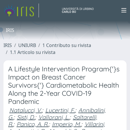
IRIS
IRIS
UNIURB
1 Contributo su rivista
1.1 Articolo su rivista
A Lifestyle Intervention Program{'}s
Impact on Breast Cancer
Survivors{'} Cardiometabolic Health
Along the 2-Year COVID-19
Pandemic
Natalucci, V.
;
Lucertini, F.
;
Annibalini,
G.
;
Sisti, D.
;
Vallorani, L.
;
Saltarelli,
R.
;
Panico, A. R.
;
Imperio, M.
;
Villarini,