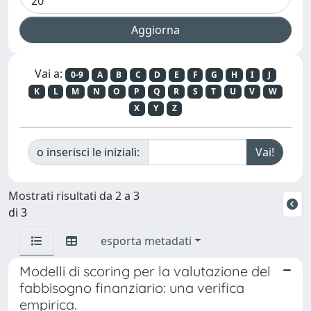
Vai a:
0-9
A
B
C
D
E
F
G
H
I
J
K
L
M
N
O
P
Q
R
S
T
U
V
W
X
Y
Z
o inserisci le iniziali:
Mostrati risultati da 2 a 3
di 3
esporta metadati
Modelli di scoring per la valutazione del
fabbisogno finanziario: una verifica
empirica.