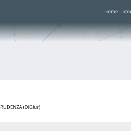
Home
Sfo
PRUDENZA (DiGiur)