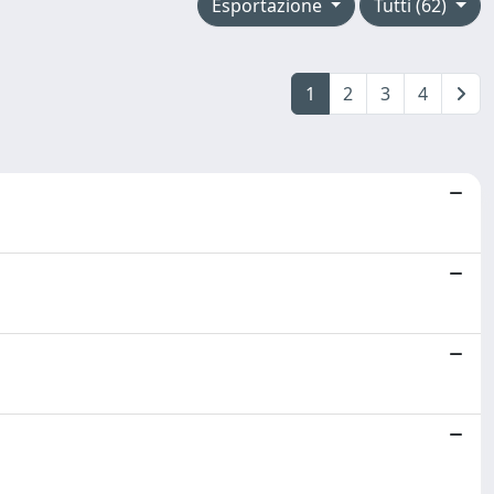
Esportazione
Tutti (62)
1
2
3
4