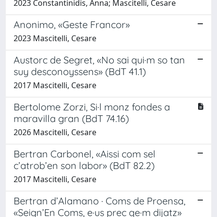
2023 Constantinidis, Anna; Mascitelli, Cesare
Anonimo, «Geste Francor»
2023 Mascitelli, Cesare
Austorc de Segret, «No sai qui·m so tan
suy desconoyssens» (BdT 41.1)
2017 Mascitelli, Cesare
Bertolome Zorzi, Si·l monz fondes a
maravilla gran (BdT 74.16)
2026 Mascitelli, Cesare
Bertran Carbonel, «Aissi com sel
c’atrob’en son labor» (BdT 82.2)
2017 Mascitelli, Cesare
Bertran d’Alamano · Coms de Proensa,
«Seign’En Coms, e·us prec qe·m dijatz»