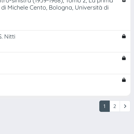
entro-sinistra (1959-1968), Tomo 2, La prima
a di Michele Cento, Bologna, Università di
 Nitti
1
2