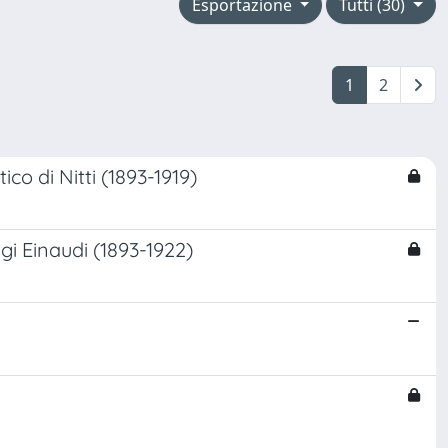
Esportazione
Tutti (30)
1
2
co di Nitti (1893-1919)
igi Einaudi (1893-1922)