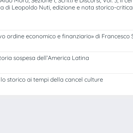
do Moro, Sezione I, Scritti e Discorsi, Vol. 3, Il c
ura di Leopoldo Nuti, edizione e nota storico-critic
nuovo ordine economico e finanziario» di Francesco S.
storia sospesa dell’America Latina
lo storico ai tempi della cancel culture