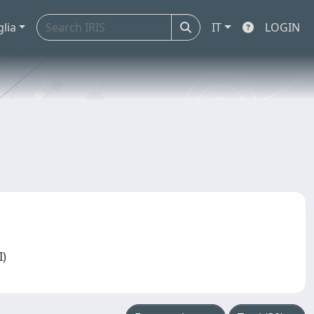
glia
IT
LOGIN
UI)