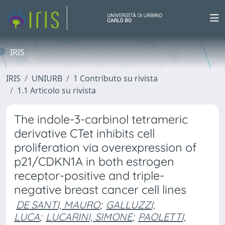
IRIS
IRIS
UNIURB
1 Contributo su rivista
1.1 Articolo su rivista
The indole-3-carbinol tetrameric
derivative CTet inhibits cell
proliferation via overexpression of
p21/CDKN1A in both estrogen
receptor-positive and triple-
negative breast cancer cell lines
DE SANTI, MAURO
;
GALLUZZI,
LUCA
;
LUCARINI, SIMONE
;
PAOLETTI,