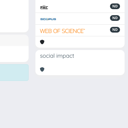
ND
ND
ND
social impact