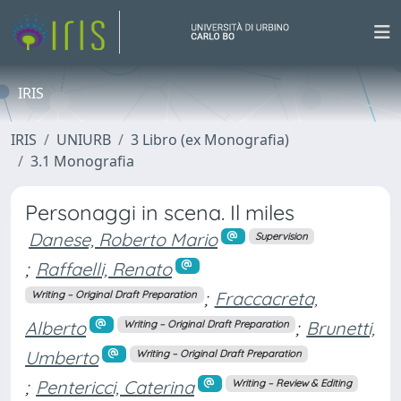
IRIS
IRIS
UNIURB
3 Libro (ex Monografia)
3.1 Monografia
Personaggi in scena. Il miles
Danese, Roberto Mario
Supervision
;
Raffaelli, Renato
;
Fraccacreta,
Writing – Original Draft Preparation
Alberto
;
Brunetti,
Writing – Original Draft Preparation
Umberto
Writing – Original Draft Preparation
;
Pentericci, Caterina
Writing – Review & Editing