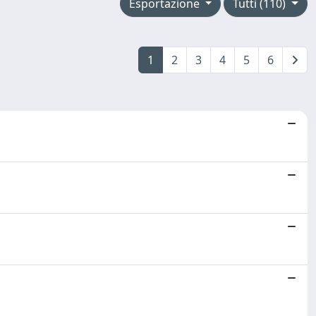
Esportazione
Tutti (110)
1
2
3
4
5
6