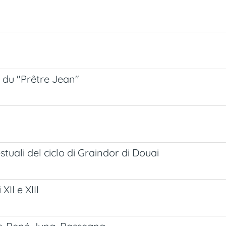
e du "Prêtre Jean"
uali del ciclo di Graindor di Douai
II e XIII